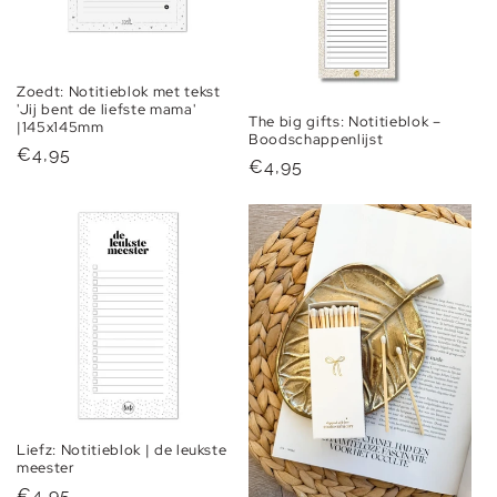
Zoedt: Notitieblok met tekst
'Jij bent de liefste mama'
The big gifts: Notitieblok –
|145x145mm
Boodschappenlijst
Normale
€4,95
Normale
€4,95
prijs
prijs
Liefz: Notitieblok | de leukste
meester
Normale
€4,95