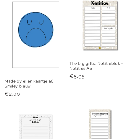
The big gifts: Notitieblok –
Notities A5
Normale
€5,95
Made by ellen kaartje a6
prijs
Smiley blauw
Normale
€2,00
prijs