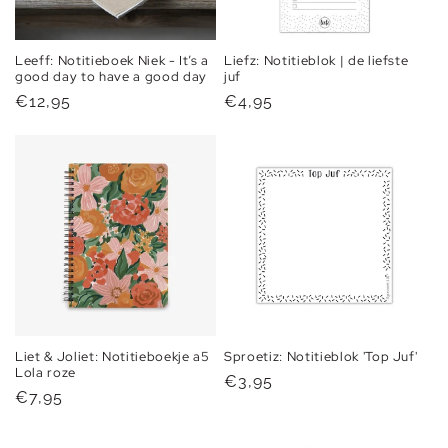
Leeff: Notitieboek Niek - It’s a
Liefz: Notitieblok | de liefste
good day to have a good day
juf
Normale
€12,95
Normale
€4,95
prijs
prijs
Liet & Joliet: Notitieboekje a5
Sproetiz: Notitieblok 'Top Juf'
Lola roze
Normale
€3,95
Normale
€7,95
prijs
prijs