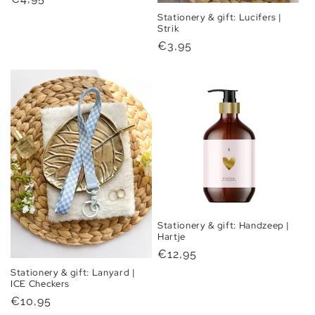
prijs
Stationery & gift: Lucifers |
Strik
Normale
€3,95
prijs
Stationery & gift: Handzeep |
Hartje
Normale
€12,95
prijs
Stationery & gift: Lanyard |
ICE Checkers
Normale
€10,95