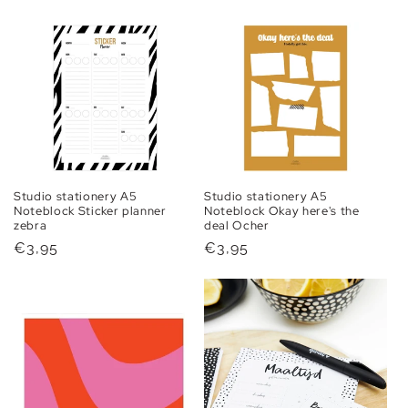
Studio stationery A5
Studio stationery A5
Noteblock Sticker planner
Noteblock Okay here's the
zebra
deal Ocher
Normale
€3,95
Normale
€3,95
prijs
prijs