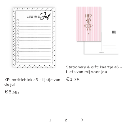
Stationery & gift: kaartje a6 -
Liefs van mij voor jou
Normale
€1,75
KP: notitieblok a5 - lijstje van
de juf
prijs
Normale
€6,95
prijs
1
2