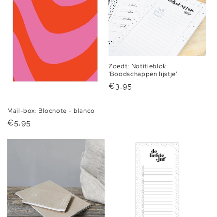
Zoedt: Notitieblok
'Boodschappen lijstje'
Normale
€3,95
prijs
Mail-box: Blocnote - blanco
Normale
€5,95
prijs