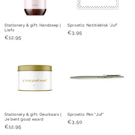
Stationery & gift: Handzeep |
Sproetiz: Notitieblok 'Juf'
Liefs
Normale
€3,95
Normale
€12,95
prijs
prijs
Stationery & gift: Geurkaars |
Sproetiz: Pen "Juf"
Je bent goud waard
Normale
€3,50
Normale
€12,95
prijs
prijs