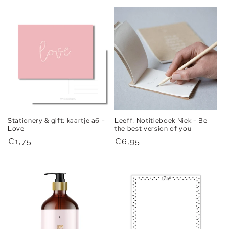
prijs
Stationery & gift: kaartje a6 -
Leeff: Notitieboek Niek - Be
Love
the best version of you
Normale
€1,75
Normale
€6,95
prijs
prijs