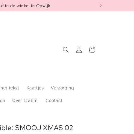
af in de winkel in Opwijk
Inloggen
Winkelwagen
met tekst
Kaartjes
Verzorging
on
Over titatimi
Contact
rrible: SMOOJ XMAS 02