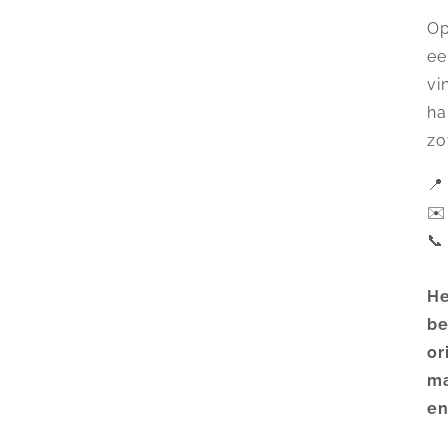
Op
ee
vi
ha
zo
📍
✉
📞
He
be
or
ma
en