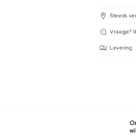
Steeds ve
Vraagje? I
Levering
Or
wi