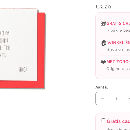
Normale
€3,20
prijs
🎁
GRATIS C
Ik pak je bes
🏠
WINKEL É
Shop online
❤️
MET ZORG
Originele cad
Aantal
Aantal
verlagen
voor
Enfant
Gratis c
terrible:
Ik pak je be