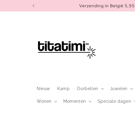
Meteen
Verzending in België 5,95 
naar de
content
Nieuw
Kamp
Oorbellen
Juwelen
Wonen
Momenten
Speciale dagen
Ga direct naar
productinformatie