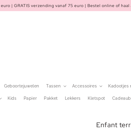
euro | GRATIS verzending vanaf 75 euro | Bestel online of haal 
Geboortejuwelen
Tassen
Accessoires
Kadootjes 
Kids
Papier
Pakket
Lekkers
Kletspot
Cadeaub
Enfant te