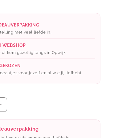
ADEAUVERPAKKING
telling met veel liefde in.
N WEBSHOP
 of kom gezellig langs in Opwijk.
 GEKOZEN
eautjes voor jezelf en al wie jij liefhebt.
Aantal
verhogen
voor
Enfant
adeauverpakking
terrible:
stelling gratis en met veel liefde in.