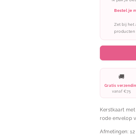
SMOOJ
XMAS
Bestel je 
02
Zet bij he
producten
🚚
Gratis verzendi
vanaf €75
Kerstkaart met
rode envelop 
Afmetingen: 12