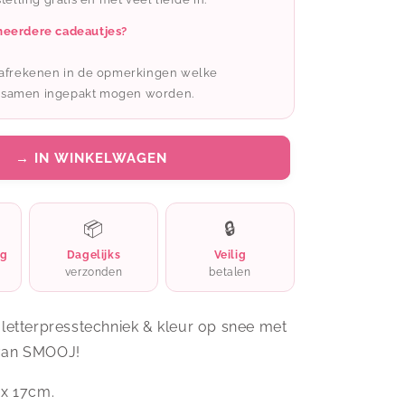
SMOOJ
XMAS
meerdere cadeautjes?
02
t afrekenen in de opmerkingen welke
 samen ingepakt mogen worden.
→ IN WINKELWAGEN
📦
🔒
ng
Dagelijks
Veilig
verzonden
betalen
 letterpresstechniek & kleur op snee met
van SMOOJ!
 x 17cm.