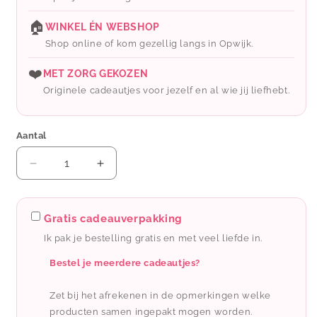
🏠
WINKEL ÉN WEBSHOP
Shop online of kom gezellig langs in Opwijk.
❤️
MET ZORG GEKOZEN
Originele cadeautjes voor jezelf en al wie jij liefhebt.
Aantal
Aantal
Aantal
verlagen
verhogen
voor
voor
Miko:
Miko:
Gratis cadeauverpakking
Edelsteen
Edelsteen
Ik pak je bestelling gratis en met veel liefde in.
sleutelhanger
sleutelhanger
-
-
Bestel je meerdere cadeautjes?
papa
papa
Zet bij het afrekenen in de opmerkingen welke
producten samen ingepakt mogen worden.