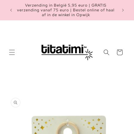
Meteen
Verzending in België 5,95 euro | GRATIS
naar de
Heb je n
verzending vanaf 75 euro | Bestel online of haal
content
af in de winkel in Opwijk
Winkelwagen
a direct naar
roductinformatie