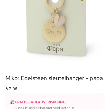
Media
1
Miko: Edelsteen sleutelhanger - papa
openen
in
modaal
Normale
€7,95
prijs
🎁
GRATIS CADEAUVERPAKKING
Ik pak je bestelling met veel liefde in.