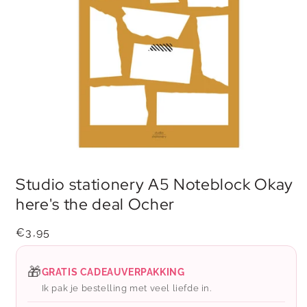
Media
1
Studio stationery A5 Noteblock Okay
openen
in
here's the deal Ocher
modaal
Normale
€3,95
prijs
🎁
GRATIS CADEAUVERPAKKING
Ik pak je bestelling met veel liefde in.