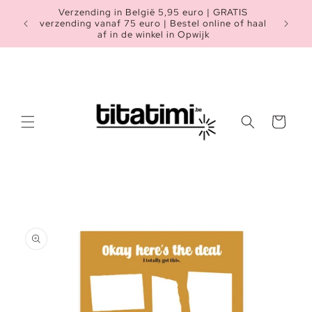
Meteen
Verzending in België 5,95 euro | GRATIS
naar de
Heb je n
verzending vanaf 75 euro | Bestel online of haal
content
af in de winkel in Opwijk
Winkelwagen
a direct naar
roductinformatie