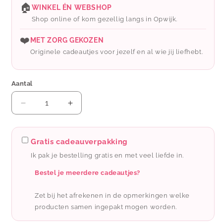
🏠
WINKEL ÉN WEBSHOP
Shop online of kom gezellig langs in Opwijk.
❤️
MET ZORG GEKOZEN
Originele cadeautjes voor jezelf en al wie jij liefhebt.
Aantal
Aantal
Aantal
verlagen
verhogen
voor
voor
Studio
Studio
Gratis cadeauverpakking
stationery
stationery
Ik pak je bestelling gratis en met veel liefde in.
A5
A5
Noteblock
Noteblock
Bestel je meerdere cadeautjes?
Okay
Okay
here&#39;s
here&#39;s
Zet bij het afrekenen in de opmerkingen welke
the
the
producten samen ingepakt mogen worden.
deal
deal
Ocher
Ocher