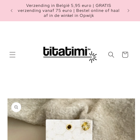
Meteen
Verzending in België 5,95 euro | GRATIS
naar de
Heb je n
verzending vanaf 75 euro | Bestel online of haal
content
af in de winkel in Opwijk
Winkelwagen
a direct naar
roductinformatie