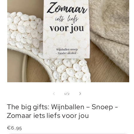
Media
M
1
2
openen
o
van
1
/
2
in
i
modaal
m
The big gifts: Wijnballen – Snoep -
Zomaar iets liefs voor jou
Normale
€6,95