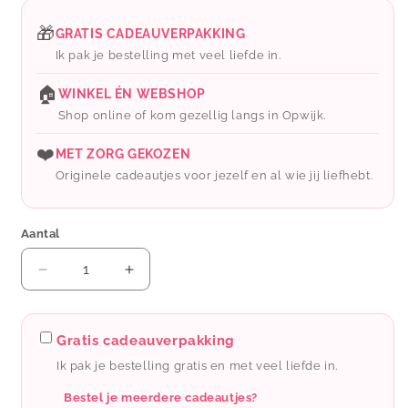
prijs
🎁
GRATIS CADEAUVERPAKKING
Ik pak je bestelling met veel liefde in.
🏠
WINKEL ÉN WEBSHOP
Shop online of kom gezellig langs in Opwijk.
❤️
MET ZORG GEKOZEN
Originele cadeautjes voor jezelf en al wie jij liefhebt.
Aantal
Aantal
Aantal
verlagen
verhogen
voor
voor
The
The
Gratis cadeauverpakking
big
big
Ik pak je bestelling gratis en met veel liefde in.
gifts:
gifts:
Wijnballen
Wijnballen
Bestel je meerdere cadeautjes?