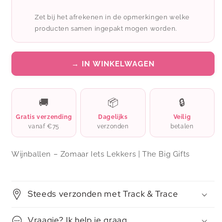
–
–
Snoep
Snoep
Zet bij het afrekenen in de opmerkingen welke
-
-
producten samen ingepakt mogen worden.
Zomaar
Zomaar
iets
iets
liefs
liefs
voor
voor
→ IN WINKELWAGEN
jou
jou
🚚
📦
🔒
Gratis verzending
Dagelijks
Veilig
vanaf €75
verzonden
betalen
Wijnballen – Zomaar Iets Lekkers | The Big Gifts
Steeds verzonden met Track & Trace
Vraagje? Ik help je graag