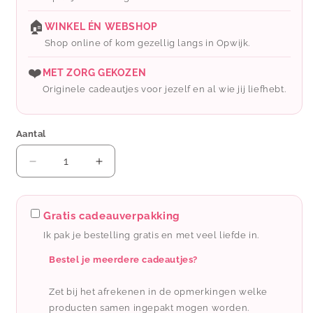
🏠
WINKEL ÉN WEBSHOP
Shop online of kom gezellig langs in Opwijk.
❤️
MET ZORG GEKOZEN
Originele cadeautjes voor jezelf en al wie jij liefhebt.
Aantal
Aantal
Aantal
verlagen
verhogen
voor
voor
Wauw:
Wauw:
Gratis cadeauverpakking
Lily
Lily
Ik pak je bestelling gratis en met veel liefde in.
sjaal
sjaal
-
-
Bestel je meerdere cadeautjes?
geel
geel
Zet bij het afrekenen in de opmerkingen welke
producten samen ingepakt mogen worden.