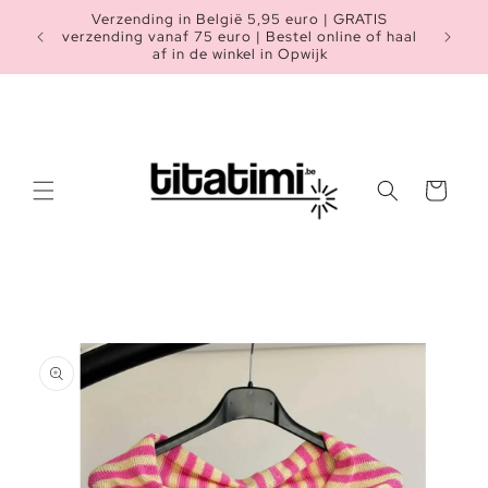
Meteen
Verzending in België 5,95 euro | GRATIS
naar de
Heb je n
verzending vanaf 75 euro | Bestel online of haal
content
af in de winkel in Opwijk
Winkelwagen
a direct naar
roductinformatie