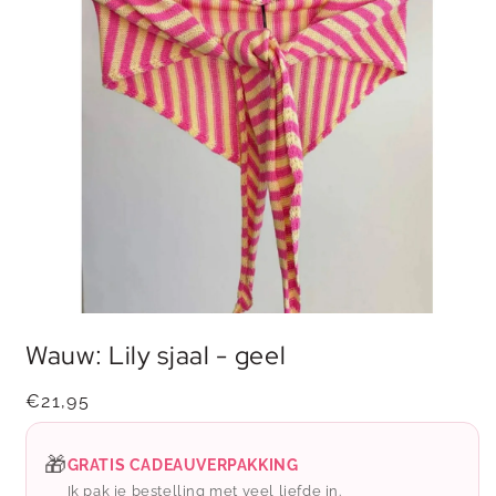
Media
1
Wauw: Lily sjaal - geel
openen
in
modaal
Normale
€21,95
prijs
🎁
GRATIS CADEAUVERPAKKING
Ik pak je bestelling met veel liefde in.