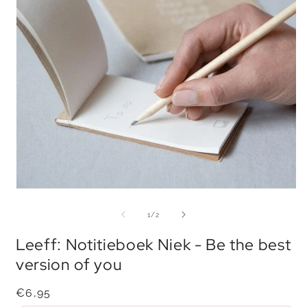
Media
M
1
2
openen
o
van
1
/
2
in
i
modaal
m
Leeff: Notitieboek Niek - Be the best
version of you
Normale
€6,95