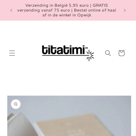
Meteen
Verzending in België 5,95 euro | GRATIS
naar de
Heb je n
verzending vanaf 75 euro | Bestel online of haal
content
af in de winkel in Opwijk
Winkelwagen
a direct naar
roductinformatie