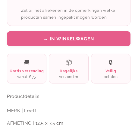
Be
Be
the
the
Zet bij het afrekenen in de opmerkingen welke
best
best
producten samen ingepakt mogen worden.
version
version
of
of
you
you
→ IN WINKELWAGEN
🚚
📦
🔒
Gratis verzending
Dagelijks
Veilig
vanaf €75
verzonden
betalen
Productdetails
MERK
| Leeff
AFMETING
| 12,5 x 7,5 cm