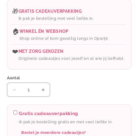
prijs
🎁
GRATIS CADEAUVERPAKKING
Ik pak je bestelling met veel liefde in.
🏠
WINKEL ÉN WEBSHOP
Shop online of kom gezellig langs in Opwijk.
❤️
MET ZORG GEKOZEN
Originele cadeautjes voor jezelf en al wie jij liefhebt.
Aantal
Aantal
Aantal
verlagen
verhogen
voor
voor
Leeff:
Leeff:
Gratis cadeauverpakking
Notitieboek
Notitieboek
Ik pak je bestelling gratis en met veel liefde in.
Niek
Niek
-
-
Bestel je meerdere cadeautjes?