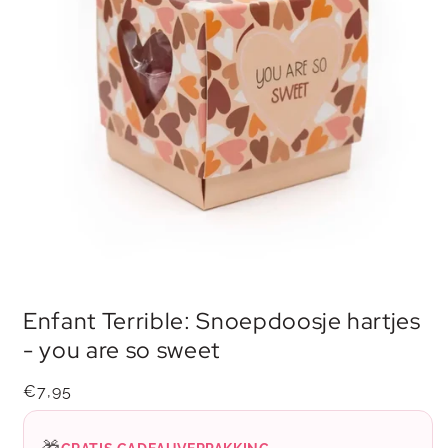
Media
1
Enfant Terrible: Snoepdoosje hartjes
openen
in
- you are so sweet
modaal
Normale
€7,95
prijs