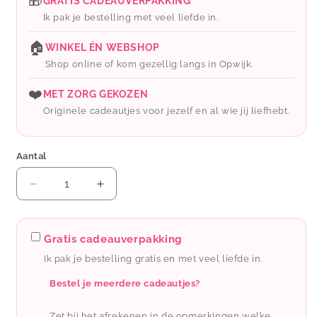
🎁
GRATIS CADEAUVERPAKKING
Ik pak je bestelling met veel liefde in.
🏠
WINKEL ÉN WEBSHOP
Shop online of kom gezellig langs in Opwijk.
❤️
MET ZORG GEKOZEN
Originele cadeautjes voor jezelf en al wie jij liefhebt.
Aantal
Aantal
Aantal
verlagen
verhogen
voor
voor
Enfant
Enfant
Gratis cadeauverpakking
Terrible:
Terrible:
Ik pak je bestelling gratis en met veel liefde in.
Snoepdoosje
Snoepdoosje
hartjes
hartjes
Bestel je meerdere cadeautjes?
-
-
you
you
Zet bij het afrekenen in de opmerkingen welke