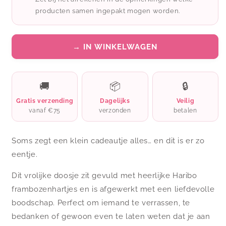
are
are
producten samen ingepakt mogen worden.
so
so
sweet
sweet
→ IN WINKELWAGEN
🚚
📦
🔒
Gratis verzending
Dagelijks
Veilig
vanaf €75
verzonden
betalen
Soms zegt een klein cadeautje alles… en dit is er zo
eentje.
Dit vrolijke doosje zit gevuld met heerlijke Haribo
frambozenhartjes en is afgewerkt met een liefdevolle
boodschap. Perfect om iemand te verrassen, te
bedanken of gewoon even te laten weten dat je aan