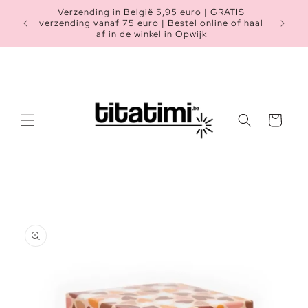
Meteen
Verzending in België 5,95 euro | GRATIS
naar de
Heb je n
verzending vanaf 75 euro | Bestel online of haal
content
af in de winkel in Opwijk
Winkelwagen
a direct naar
roductinformatie