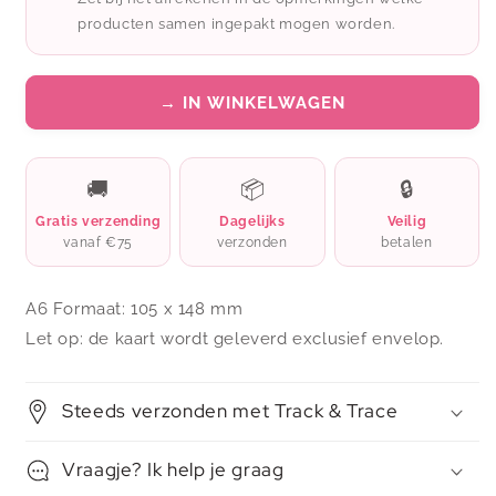
merry
merry
producten samen ingepakt mogen worden.
christmas
christmas
toooooo
toooooo
youuuuuuuu
youuuuuuuu
→ IN WINKELWAGEN
🚚
📦
🔒
Gratis verzending
Dagelijks
Veilig
vanaf €75
verzonden
betalen
A6 Formaat: 105 x 148 mm
Let op: de kaart wordt geleverd exclusief envelop.
Steeds verzonden met Track & Trace
Vraagje? Ik help je graag