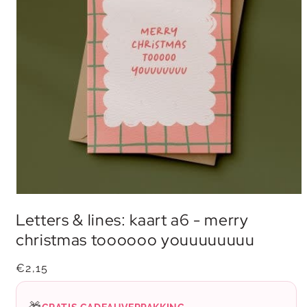
Media
1
Letters & lines: kaart a6 - merry
openen
in
christmas toooooo youuuuuuuu
modaal
Normale
€2,15
prijs