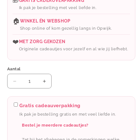
🎁
GRATIS CADEAUVERPAKKING
Ik pak je bestelling met veel liefde in.
🏠
WINKEL ÉN WEBSHOP
Shop online of kom gezellig langs in Opwijk.
❤️
MET ZORG GEKOZEN
Originele cadeautjes voor jezelf en al wie jij liefhebt.
Aantal
Aantal
Aantal
verlagen
verhogen
voor
voor
Letters
Letters
Gratis cadeauverpakking
&amp;
&amp;
Ik pak je bestelling gratis en met veel liefde in.
lines:
lines:
kaart
kaart
Bestel je meerdere cadeautjes?
a6
a6
-
-
Zet bij het afrekenen in de opmerkingen welke