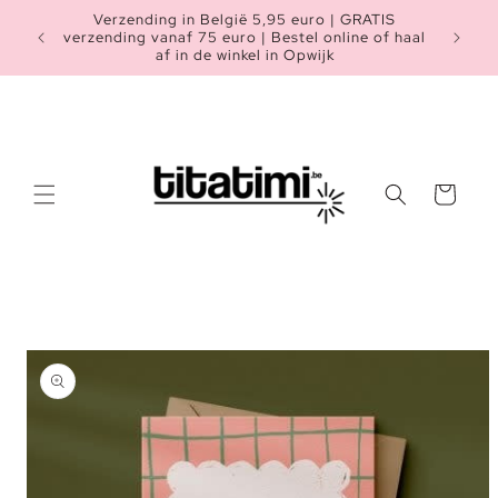
Meteen
Verzending in België 5,95 euro | GRATIS
naar de
Heb je n
verzending vanaf 75 euro | Bestel online of haal
content
af in de winkel in Opwijk
Winkelwagen
a direct naar
roductinformatie