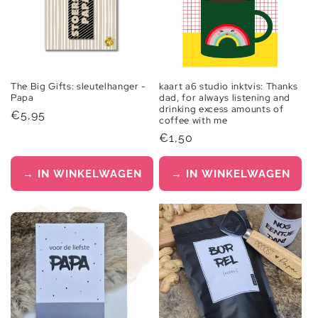
The Big Gifts: sleutelhanger -
kaart a6 studio inktvis: Thanks
Papa
dad, for always listening and
drinking excess amounts of
Normale
€5,95
coffee with me
prijs
Normale
€1,50
prijs
→ IN WINKELWAGEN
→ IN WINKELWAGEN