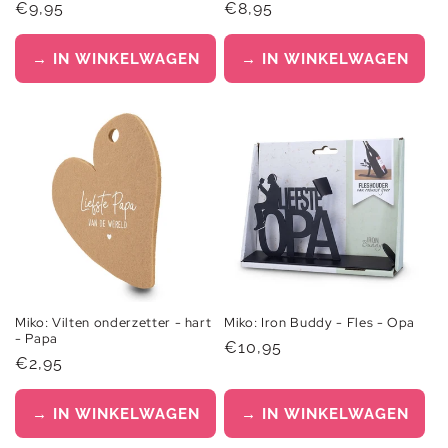
Normale
€9,95
Normale
€8,95
prijs
prijs
→ IN WINKELWAGEN
→ IN WINKELWAGEN
Miko: Vilten onderzetter - hart
Miko: Iron Buddy - Fles - Opa
- Papa
Normale
€10,95
Normale
€2,95
prijs
prijs
→ IN WINKELWAGEN
→ IN WINKELWAGEN