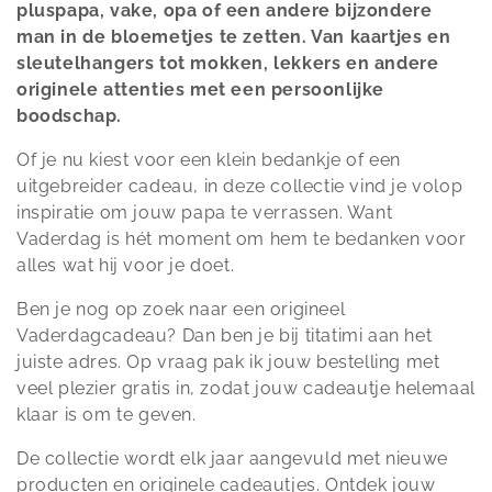
l
pluspapa, vake, opa of een andere bijzondere
man in de bloemetjes te zetten. Van kaartjes en
e
sleutelhangers tot mokken, lekkers en andere
c
originele attenties met een persoonlijke
boodschap.
t
Of je nu kiest voor een klein bedankje of een
i
uitgebreider cadeau, in deze collectie vind je volop
inspiratie om jouw papa te verrassen. Want
e
Vaderdag is hét moment om hem te bedanken voor
alles wat hij voor je doet.
:
Ben je nog op zoek naar een origineel
Vaderdagcadeau? Dan ben je bij titatimi aan het
juiste adres. Op vraag pak ik jouw bestelling met
veel plezier gratis in, zodat jouw cadeautje helemaal
klaar is om te geven.
De collectie wordt elk jaar aangevuld met nieuwe
producten en originele cadeautjes. Ontdek jouw