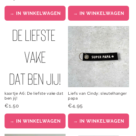
prijs
prijs
→ IN WINKELWAGEN
→ IN WINKELWAGEN
kaartje A6: De liefste vake dat
Liefs van Cindy: sleutelhanger
ben jij!
papa
Normale
€1,50
Normale
€4,95
prijs
prijs
→ IN WINKELWAGEN
→ IN WINKELWAGEN