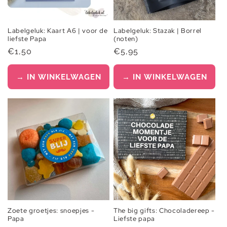
Labelgeluk: Kaart A6 | voor de
Labelgeluk: Stazak | Borrel
liefste Papa
(noten)
Normale
€1,50
Normale
€5,95
prijs
prijs
→ IN WINKELWAGEN
→ IN WINKELWAGEN
Zoete groetjes: snoepjes -
The big gifts: Chocoladereep -
Papa
Liefste papa