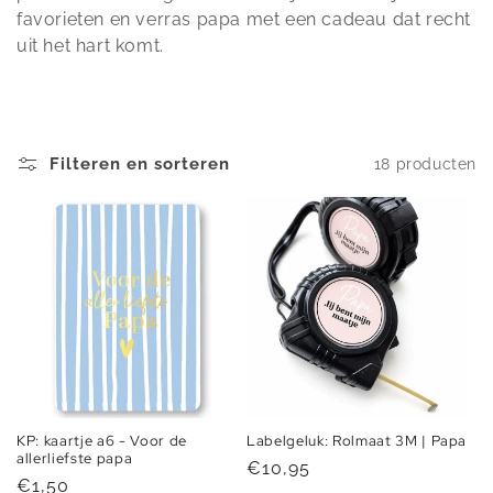
favorieten en verras papa met een cadeau dat recht
uit het hart komt.
Filteren en sorteren
18 producten
KP: kaartje a6 - Voor de
Labelgeluk: Rolmaat 3M | Papa
allerliefste papa
Normale
€10,95
Normale
€1,50