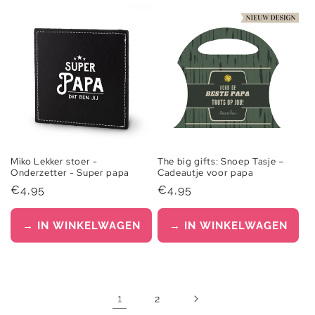
Miko Lekker stoer -
The big gifts: Snoep Tasje –
Onderzetter - Super papa
Cadeautje voor papa
Normale
€4,95
Normale
€4,95
prijs
prijs
→ IN WINKELWAGEN
→ IN WINKELWAGEN
1
2