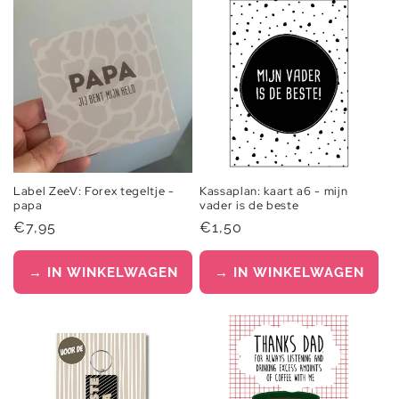
Label ZeeV: Forex tegeltje -
Kassaplan: kaart a6 - mijn
papa
vader is de beste
Normale
€7,95
Normale
€1,50
prijs
prijs
→ IN WINKELWAGEN
→ IN WINKELWAGEN