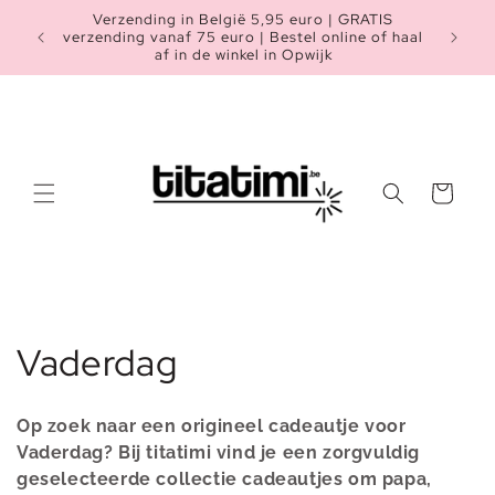
Meteen
Verzending in België 5,95 euro | GRATIS
naar de
Heb je n
verzending vanaf 75 euro | Bestel online of haal
content
af in de winkel in Opwijk
Winkelwagen
C
Vaderdag
o
Op zoek naar een origineel cadeautje voor
l
Vaderdag? Bij titatimi vind je een zorgvuldig
geselecteerde collectie cadeautjes om papa,