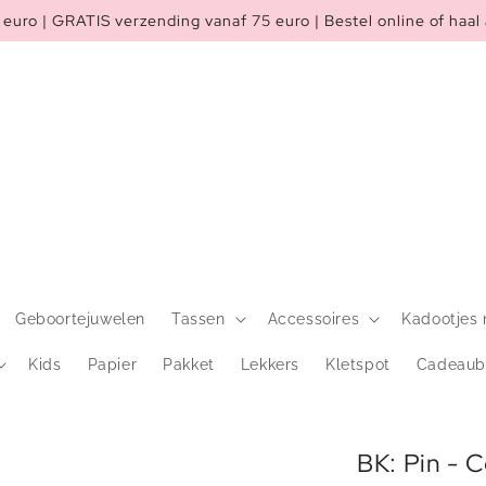
euro | GRATIS verzending vanaf 75 euro | Bestel online of haal 
Geboortejuwelen
Tassen
Accessoires
Kadootjes 
Kids
Papier
Pakket
Lekkers
Kletspot
Cadeaub
BK: Pin - 