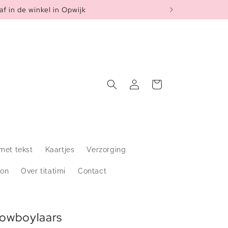
af in de winkel in Opwijk
Inloggen
Winkelwagen
met tekst
Kaartjes
Verzorging
on
Over titatimi
Contact
Cowboylaars