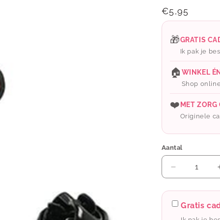
Normale
€5,95
prijs
🎁
GRATIS C
Ik pak je bes
🏠
WINKEL É
Shop online
❤️
MET ZORG
Originele cad
Aantal
Aantal
verlagen
voor
BK:
Gratis c
Pin
Ik pak je be