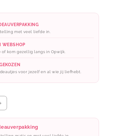
ADEAUVERPAKKING
telling met veel liefde in.
N WEBSHOP
 of kom gezellig langs in Opwijk.
 GEKOZEN
eautjes voor jezelf en al wie jij liefhebt.
Aantal
verhogen
voor
BK:
adeauverpakking
Pin
stelling gratis en met veel liefde in.