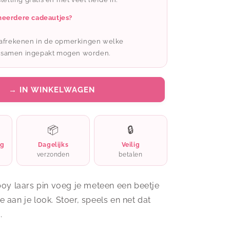
-
s
Cowboylaars
meerdere cadeautjes?
t afrekenen in de opmerkingen welke
 samen ingepakt mogen worden.
→ IN WINKELWAGEN
📦
🔒
ng
Dagelijks
Veilig
verzonden
betalen
y laars pin voeg je meteen een beetje
oe aan je look. Stoer, speels en net dat
.