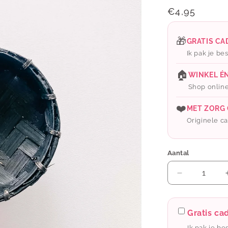
Normale
€4,95
prijs
🎁
GRATIS C
Ik pak je bes
🏠
WINKEL É
Shop online
❤️
MET ZORG
Originele cad
Aantal
Aantal
verlagen
voor
ByBazz:
Gratis c
Bamboe
Ik pak je be