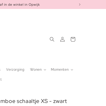
af in de winkel in Opwijk
Inloggen
Winkelwagen
s
Verzorging
Wonen
Momenten
t
mboe schaaltje XS - zwart