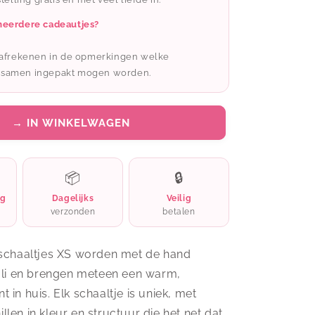
schaaltje
XS
meerdere cadeautjes?
-
zwart
t afrekenen in de opmerkingen welke
 samen ingepakt mogen worden.
→ IN WINKELWAGEN
📦
🔒
ng
Dagelijks
Veilig
verzonden
betalen
chaaltjes XS worden met de hand
li en brengen meteen een warm,
t in huis. Elk schaaltje is uniek, met
illen in kleur en structuur die het net dat