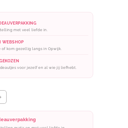
ADEAUVERPAKKING
telling met veel liefde in.
N WEBSHOP
 of kom gezellig langs in Opwijk.
 GEKOZEN
eautjes voor jezelf en al wie jij liefhebt.
Aantal
verhogen
voor
ByBazz:
adeauverpakking
Bamboe
stelling gratis en met veel liefde in.