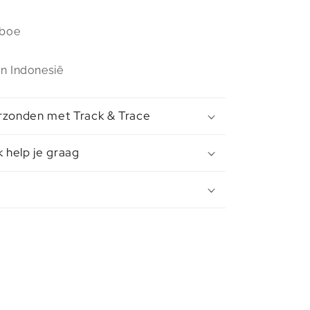
mboe
n Indonesië
rzonden met Track & Trace
k help je graag