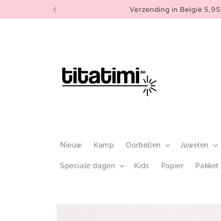
Meteen
Verzending in België 5,95 
naar de
content
Nieuw
Kamp
Oorbellen
Juwelen
Speciale dagen
Kids
Papier
Pakket
Ga direct naar
productinformatie