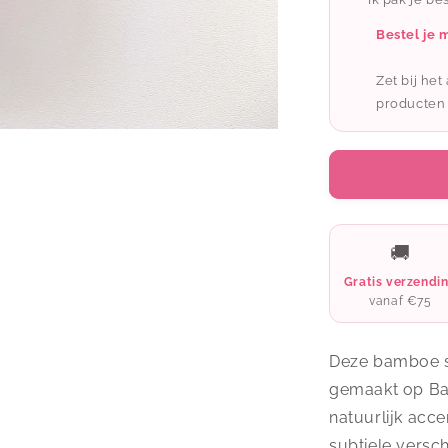
schaaltje
XS
Bestel je 
-
zwart
Zet bij he
producten
🚚
Gratis verzendi
vanaf €75
Deze bamboe s
gemaakt op Ba
natuurlijk accen
subtiele versch