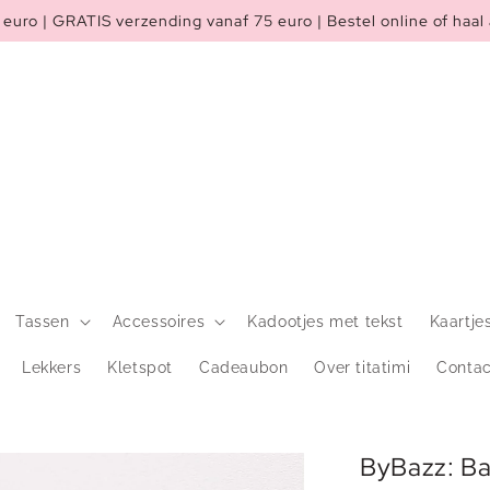
euro | GRATIS verzending vanaf 75 euro | Bestel online of haal 
Tassen
Accessoires
Kadootjes met tekst
Kaartje
Lekkers
Kletspot
Cadeaubon
Over titatimi
Contac
ByBazz: Ba