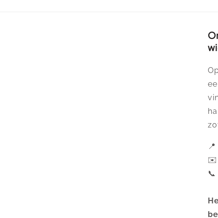
Or
wi
Op
ee
vi
ha
zo
📍
✉
📞
He
be