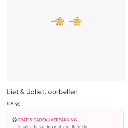
Media
1
Liet & Joliet: oorbellen
openen
in
modaal
Normale
€8,95
prijs
🎁
GRATIS CADEAUVERPAKKING
Ik pak je bestelling met veel liefde in.