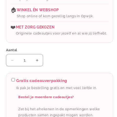
🏠
WINKEL ÉN WEBSHOP
Shop online of kom gezellig langs in Opwijk.
❤️
MET ZORG GEKOZEN
Originele cadeautjes voor jezelf en al wie jij liefhebt.
Aantal
Aantal
Aantal
verlagen
verhogen
voor
voor
Liet
Liet
Gratis cadeauverpakking
&amp;
&amp;
Ik pak je bestelling gratis en met veel liefde in.
Joliet:
Joliet:
oorbellen
oorbellen
Bestel je meerdere cadeautjes?
Zet bij het afrekenen in de opmerkingen welke
producten samen ingepakt mogen worden.