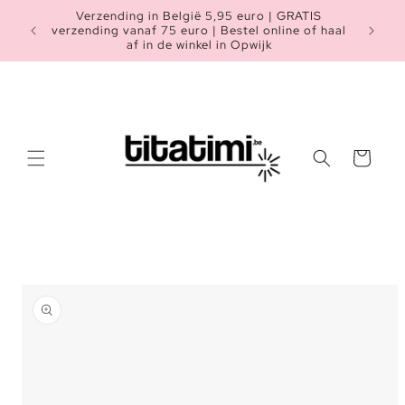
Meteen
Verzending in België 5,95 euro | GRATIS
naar de
Heb je n
verzending vanaf 75 euro | Bestel online of haal
content
af in de winkel in Opwijk
Winkelwagen
a direct naar
roductinformatie