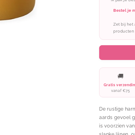
-
wenslichtje:
Bestel je 
Mooi
mens
Zet bij he
producten
🚚
Gratis verzendi
vanaf €75
De rustige har
aards gevoel ge
is voorzien va
slanke lijnen,