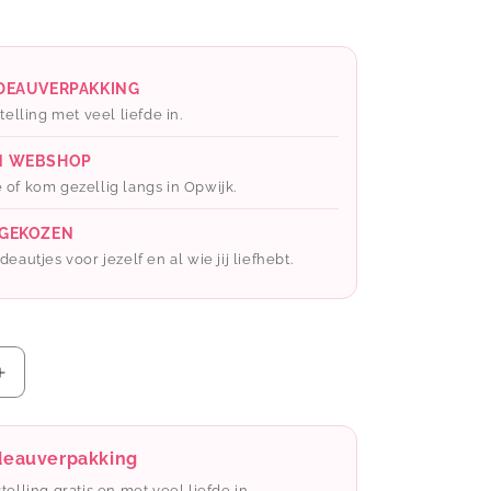
ADEAUVERPAKKING
telling met veel liefde in.
N WEBSHOP
 of kom gezellig langs in Opwijk.
 GEKOZEN
eautjes voor jezelf en al wie jij liefhebt.
Aantal
verhogen
voor
Miko:
adeauverpakking
kaars
stelling gratis en met veel liefde in.