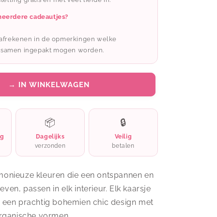
-
wenslichtje:
meerdere cadeautjes?
Mooi
mens
t afrekenen in de opmerkingen welke
 samen ingepakt mogen worden.
→ IN WINKELWAGEN
📦
🔒
ng
Dagelijks
Veilig
verzonden
betalen
monieuze kleuren die een ontspannen en
ven, passen in elk interieur. Elk kaarsje
n een prachtig bohemien chic design met
 organische vormen.