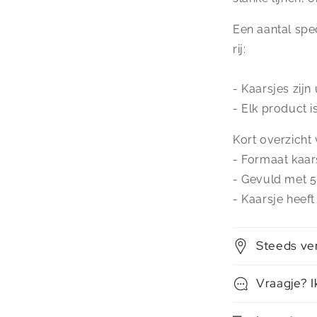
Een aantal spec
rij:
- Kaarsjes zij
- Elk product i
Kort overzicht 
- Formaat kaar
- Gevuld met 
- Kaarsje heef
Steeds ve
Vraagje? I