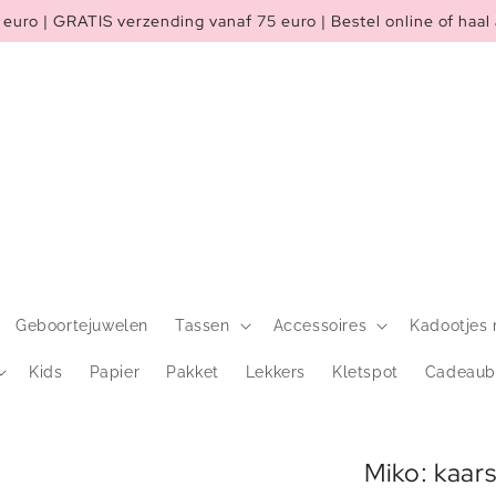
euro | GRATIS verzending vanaf 75 euro | Bestel online of haal 
Geboortejuwelen
Tassen
Accessoires
Kadootjes 
Kids
Papier
Pakket
Lekkers
Kletspot
Cadeaub
Miko: kaar