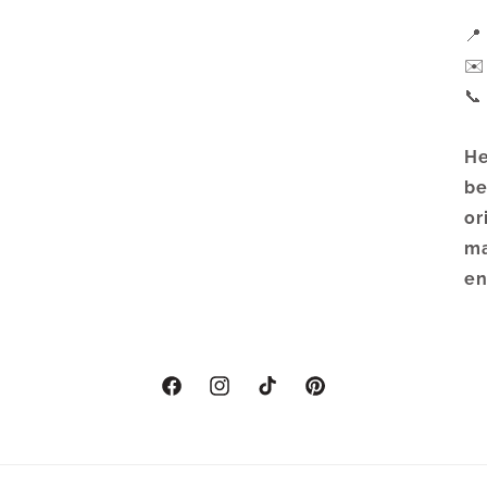
📍
✉
📞
He
be
or
ma
en
Facebook
Instagram
TikTok
Pinterest