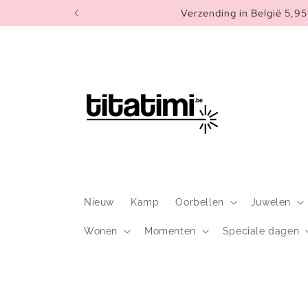
Meteen
Verzending in België 5,95 
naar de
content
Nieuw
Kamp
Oorbellen
Juwelen
Wonen
Momenten
Speciale dagen
Ga direct naar
productinformatie