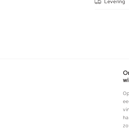
Levering
Or
wi
Op
ee
vi
ha
zo