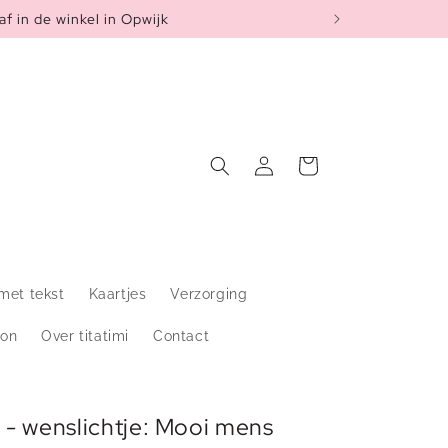
af in de winkel in Opwijk
Inloggen
Winkelwagen
met tekst
Kaartjes
Verzorging
on
Over titatimi
Contact
s - wenslichtje: Mooi mens