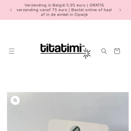
Meteen
Verzending in België 5,95 euro | GRATIS
naar de
Heb je n
verzending vanaf 75 euro | Bestel online of haal
content
af in de winkel in Opwijk
Winkelwagen
a direct naar
roductinformatie