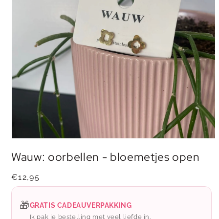
Media
1
Wauw: oorbellen - bloemetjes open
openen
in
modaal
Normale
€12,95
prijs
🎁
GRATIS CADEAUVERPAKKING
Ik pak je bestelling met veel liefde in.