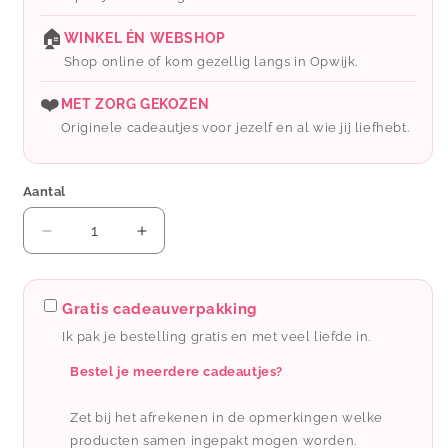
🏠
WINKEL ÉN WEBSHOP
Shop online of kom gezellig langs in Opwijk.
❤️
MET ZORG GEKOZEN
Originele cadeautjes voor jezelf en al wie jij liefhebt.
Aantal
Aantal
Aantal
verlagen
verhogen
voor
voor
Wauw:
Wauw:
Gratis cadeauverpakking
oorbellen
oorbellen
Ik pak je bestelling gratis en met veel liefde in.
-
-
bloemetjes
bloemetjes
Bestel je meerdere cadeautjes?
open
open
Zet bij het afrekenen in de opmerkingen welke
producten samen ingepakt mogen worden.